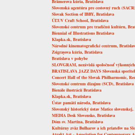
Brämerova kúria, Bratislava
Slovenská agentúra pre cestovný ruch (SACR),
Slovak Section of IBBY, Bratislava
ÚĽUV Craft School, Bratislava
Slovenské centrum pre tradičnú kultúru, Brat
Biennial of Illustrations Bratislava
Klapka.sk, Bratislava
Národné kinematografické centrum, Bratisla
Zsigrayova kúria, Bratislava
Bratislava v pohybe
SLOVGRAM, nezávislá spoločnosť výkonných u
BRATISLAVA JAZZ DAYS Slovenská sporite
Concert Hall of the Slovak Philharmonic, Red
Slovenské centrum dizajnu (SCD), Bratislava
Bienále ilustrácií Bratislava
Klapka.sk, Bratislava
Ústav pamäti národa, Bratislava
Slovenský historický ústav Matice slovenskej, 
MEDIA Desk Slovensko, Bratislava
Dóm sv. Martina, Bratislava
Kultúrny zväz Bulharov a ich priateľov na Sl
Atrakt Art - Association for Contemporary A