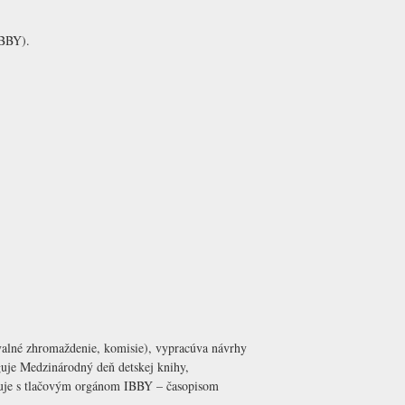
IBBY).
valné zhromaždenie, komisie), vypracúva návrhy
guje Medzinárodný deň detskej knihy,
acuje s tlačovým orgánom IBBY – časopisom