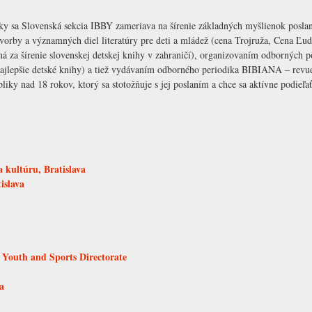
ky sa Slovenská sekcia IBBY zameriava na šírenie základných myšlienok poslan
orby a významných diel literatúry pre deti a mládež (cena Trojruža, Cena Ľudov
á za šírenie slovenskej detskej knihy v zahraničí), organizovaním odborných po
a najlepšie detské knihy) a tiež vydávaním odborného periodika BIBIANA – rev
ky nad 18 rokov, ktorý sa stotožňuje s jej poslaním a chce sa aktívne podieľať 
 kultúru, Bratislava
islava
 Youth and Sports Directorate
a