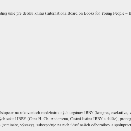
dnej únie pre detskú knihu (Internationa Board on Books for Young People – 
 zástupcov na rokovaniach medzinárodných orgánov IBBY (kongres, exekutíva, 
ch sekcií IBBY (Cena H. Ch. Andersena, Čestná listina IBBY a ďalšie), propa
 (semináre, výstavy), zabezpečuje na nich účasť našich odborníkov a spolupr