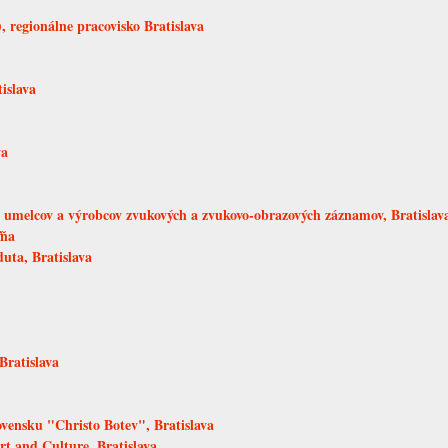
 regionálne pracovisko Bratislava
islava
va
melcov a výrobcov zvukových a zvukovo-obrazových záznamov, Bratislav
ľňa
uta, Bratislava
Bratislava
ovensku "Christo Botev", Bratislava
rt and Culture, Bratislava