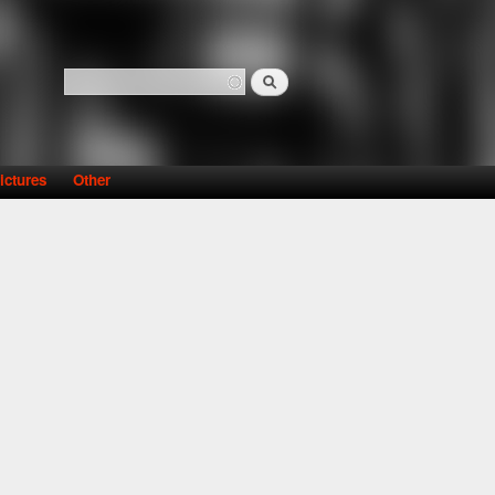
Search
Search form
ictures
Other