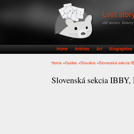
Lost stor
old stories, histor
Home
Articles
Art
Biographies
Main menu
Home
»
Guides
»
Slovakia
»
Slovenská sekcia IB
You are here
Slovenská sekcia IBBY, 