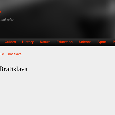
Skip to
main
y
content
y and tales
Guides
History
Nature
Education
Science
Sport
P
BY, Bratislava
Bratislava