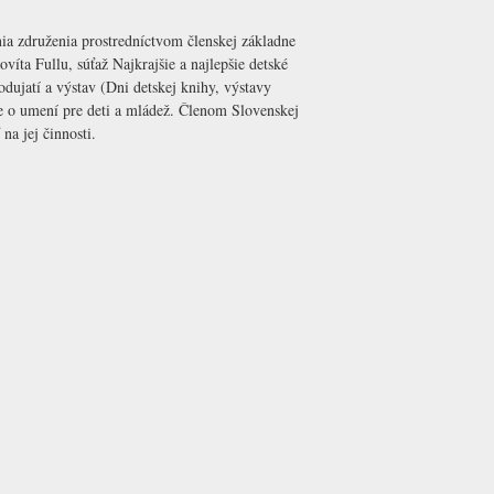
ia združenia prostredníctvom členskej základne
íta Fullu, súťaž Najkrajšie a najlepšie detské
dujatí a výstav (Dni detskej knihy, výstavy
ue o umení pre deti a mládež. Členom Slovenskej
na jej činnosti.