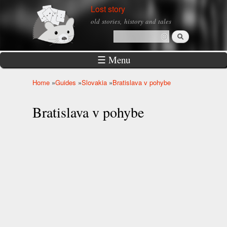
Skip to
Lost story
main
old stories, history and tales
content
Search
Search form
☰ Menu
Home
»
Guides
»
Slovakia
»
Bratislava v pohybe
You are here
Bratislava v pohybe