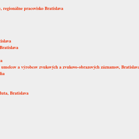
 regionálne pracovisko Bratislava
islava
Bratislava
va
melcov a výrobcov zvukových a zvukovo-obrazových záznamov, Bratislav
ľňa
uta, Bratislava