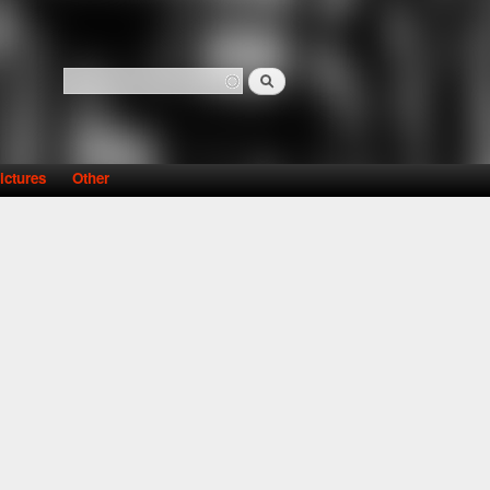
Search
Search form
ictures
Other