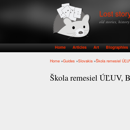
Lost stor
old stories, histor
Home
Articles
Art
Biographies
Main menu
Home
»
Guides
»
Slovakia
»
Škola remesiel ÚĽUV
You are here
Škola remesiel ÚĽUV, Br