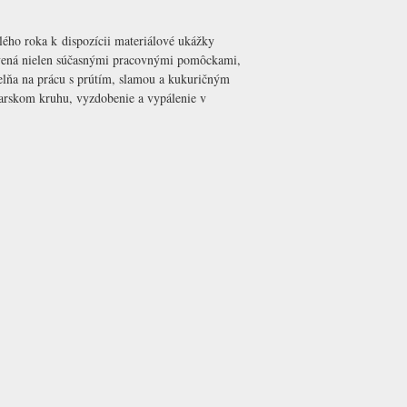
lého roka k dispozícii materiálové ukážky
avená nielen súčasnými pracovnými pomôckami,
dielňa na prácu s prútím, slamou a kukuričným
arskom kruhu, vyzdobenie a vypálenie v