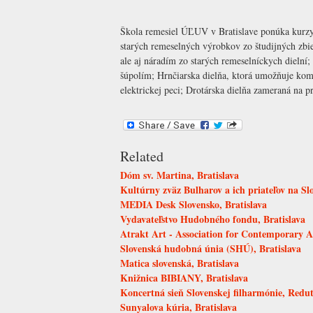
Škola remesiel ÚĽUV v Bratislave ponúka kurzy r
starých remeselných výrobkov zo študijných zb
ale aj náradím zo starých remeselníckych dielní;
šúpolím; Hrnčiarska dielňa, ktorá umožňuje kom
elektrickej peci; Drotárska dielňa zameraná na p
Related
Dóm sv. Martina, Bratislava
Kultúrny zväz Bulharov a ich priateľov na Sl
MEDIA Desk Slovensko, Bratislava
Vydavateľstvo Hudobného fondu, Bratislava
Atrakt Art - Association for Contemporary A
Slovenská hudobná únia (SHÚ), Bratislava
Matica slovenská, Bratislava
Knižnica BIBIANY, Bratislava
Koncertná sieň Slovenskej filharmónie, Redut
Sunyalova kúria, Bratislava