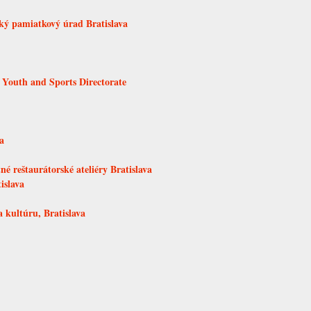
ký pamiatkový úrad Bratislava
 Youth and Sports Directorate
a
é reštaurátorské ateliéry Bratislava
islava
 kultúru, Bratislava