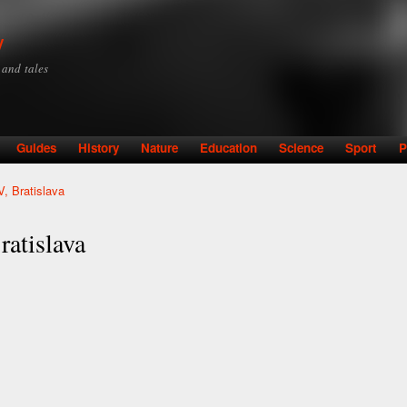
Skip to
main
y
content
y and tales
Guides
History
Nature
Education
Science
Sport
P
, Bratislava
atislava