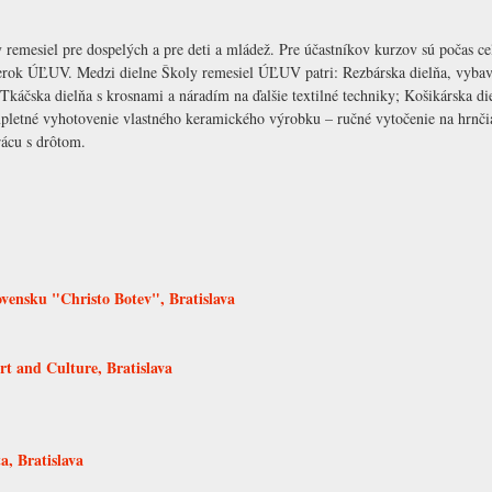
emesiel pre dospelých a pre deti a mládež. Pre účastníkov kurzov sú počas ce
ierok ÚĽUV. Medzi dielne Školy remesiel ÚĽUV patri: Rezbárska dielňa, vyb
 Tkáčska dielňa s krosnami a náradím na ďalšie textilné techniky; Košikárska 
pletné vyhotovenie vlastného keramického výrobku – ručné vytočenie na hrnči
rácu s drôtom.
ovensku "Christo Botev", Bratislava
rt and Culture, Bratislava
a, Bratislava