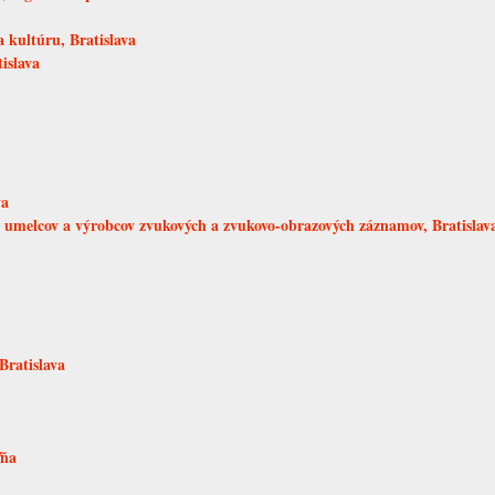
 kultúru, Bratislava
islava
va
melcov a výrobcov zvukových a zvukovo-obrazových záznamov, Bratislav
Bratislava
ľňa