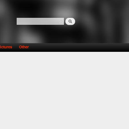
Search
Search form
ictures
Other