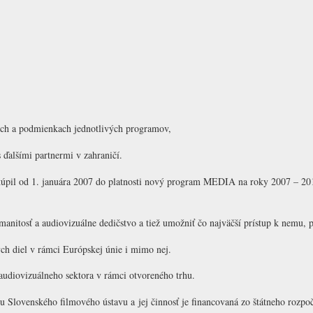
noch a podmienkach jednotlivých programov,
ďalšími partnermi v zahraničí.
úpil od 1. januára 2007 do platnosti nový program MEDIA na roky 2007 – 2
manitosť a audiovizuálne dedičstvo a tiež umožniť čo najväčší prístup k nemu,
ch diel v rámci Európskej únie i mimo nej.
audiovizuálneho sektora v rámci otvoreného trhu.
Slovenského filmového ústavu a jej činnosť je financovaná zo štátneho rozpo