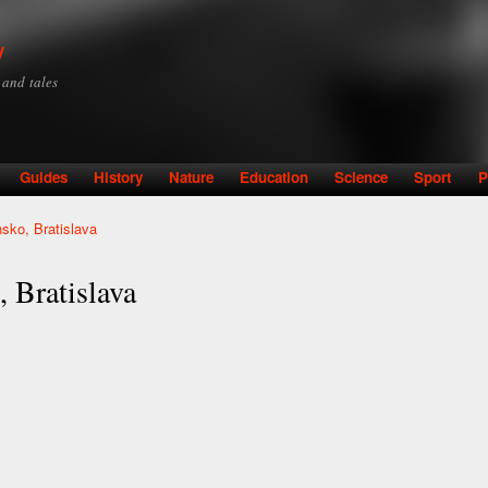
Skip to
main
y
content
y and tales
Guides
History
Nature
Education
Science
Sport
P
ko, Bratislava
Bratislava