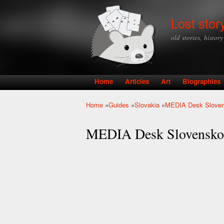
Lost stor
old stories, histor
Home
Articles
Art
Biographies
Main menu
Home
»
Guides
»
Slovakia
»
MEDIA Desk Slovens
You are here
MEDIA Desk Slovensko, 