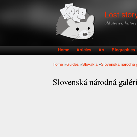
Lost stor
old stories, histor
Home
Articles
Art
Biographies
Main menu
Home
»
Guides
»
Slovakia
»
Slovenská národná g
You are here
Slovenská národná galér