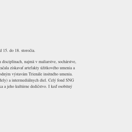
 15. do 18. storočia.
disciplínach, najmä v maliarstve, sochárstve,
 začala získavať artefakty úžitkového umenia a
rodným výstavám Trienále insitného umenia.
modely) a intermediálnych diel. Celý fond SNG
ka a jeho kultúrne dedičstvo. I keď osobitný
.