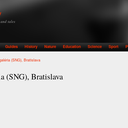
Skip to
main
y
content
y and tales
Guides
History
Nature
Education
Science
Sport
P
aléria (SNG), Bratislava
ia (SNG), Bratislava