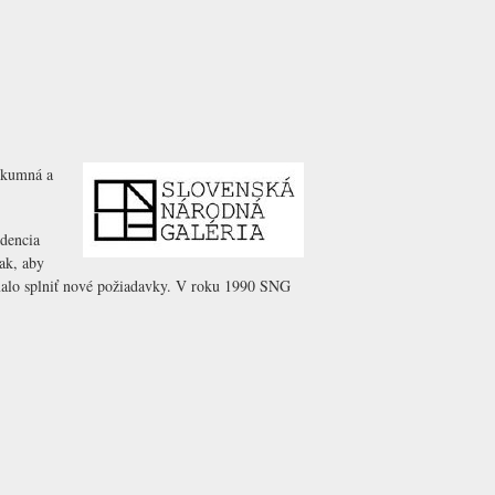
ýskumná a
idencia
ak, aby
malo splniť nové požiadavky. V roku 1990 SNG