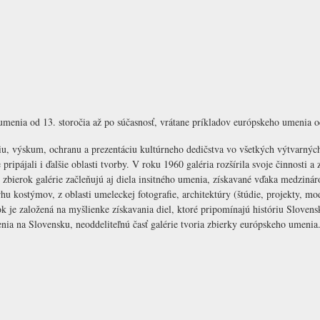
enia od 13. storočia až po súčasnosť, vrátane príkladov európskeho umenia od
, výskum, ochranu a prezentáciu kultúrneho dedičstva vo všetkých výtvarných 
pripájali i ďalšie oblasti tvorby. V roku 1960 galéria rozšírila svoje činnosti a
 zbierok galérie začleňujú aj diela insitného umenia, získavané vďaka medziná
vrhu kostýmov, z oblasti umeleckej fotografie, architektúry (štúdie, projekty, 
rok je založená na myšlienke získavania diel, ktoré pripomínajú históriu Slovens
nia na Slovensku, neoddeliteľnú časť galérie tvoria zbierky európskeho umenia