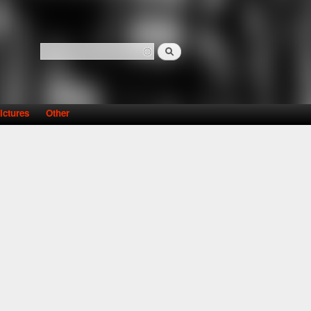
Search
Search form
ictures
Other