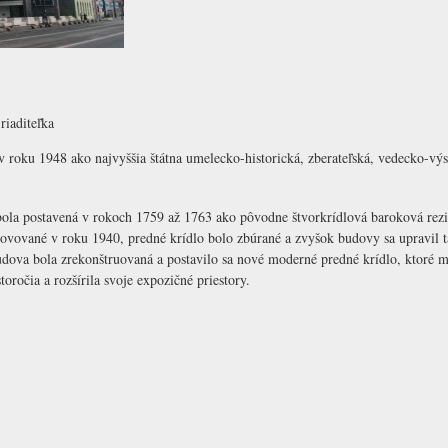
riaditeľka
v roku 1948 ako najvyššia štátna umelecko-historická, zberateľská, vedecko-v
ola postavená v rokoch 1759 až 1763 ako pôvodne štvorkrídlová baroková rez
novované v roku 1940, predné krídlo bolo zbúrané a zvyšok budovy sa upravil t
dova bola zrekonštruovaná a postavilo sa nové moderné predné krídlo, ktoré 
toročia a rozšírila svoje expozičné priestory.