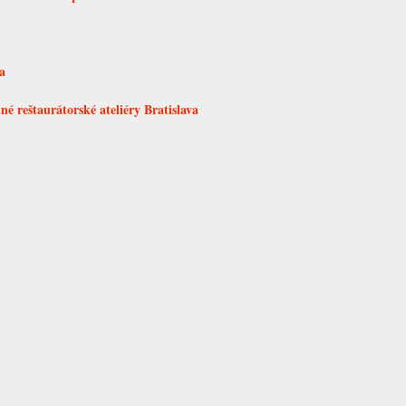
a
é reštaurátorské ateliéry Bratislava