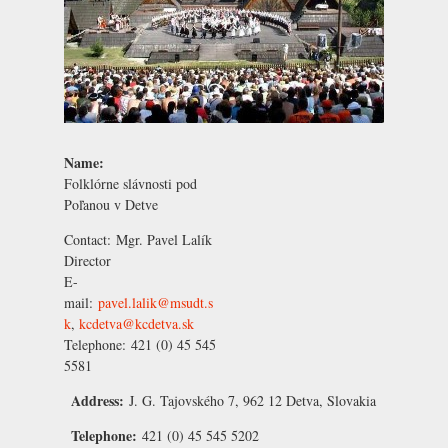
Name:
Folklórne slávnosti pod
Poľanou v Detve
Contact:
Mgr. Pavel Lalík
Director
E-
mail:
pavel.lalik@msudt.s
k
,
kcdetva@kcdetva.sk
Telephone:
421 (0) 45 545
5581
Address:
J. G. Tajovského 7, 962 12 Detva, Slovakia
Telephone:
421 (0) 45 545 5202