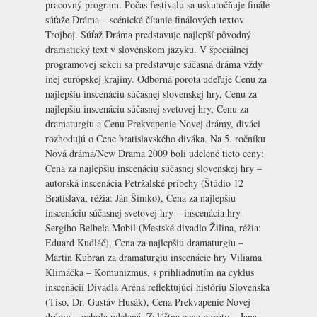
pracovný program. Počas festivalu sa uskutočňuje finále
súťaže Dráma – scénické čítanie finálových textov
Trojboj. Súťaž Dráma predstavuje najlepší pôvodný
dramatický text v slovenskom jazyku. V špeciálnej
programovej sekcii sa predstavuje súčasná dráma vždy
inej európskej krajiny. Odborná porota udeľuje Cenu za
najlepšiu inscenáciu súčasnej slovenskej hry, Cenu za
najlepšiu inscenáciu súčasnej svetovej hry, Cenu za
dramaturgiu a Cenu Prekvapenie Novej drámy, diváci
rozhodujú o Cene bratislavského diváka. Na 5. ročníku
Nová dráma/New Drama 2009 boli udelené tieto ceny:
Cena za najlepšiu inscenáciu súčasnej slovenskej hry –
autorská inscenácia Petržalské príbehy (Štúdio 12
Bratislava, réžia: Ján Šimko), Cena za najlepšiu
inscenáciu súčasnej svetovej hry – inscenácia hry
Sergiho Belbela Mobil (Mestské divadlo Žilina, réžia:
Eduard Kudláč), Cena za najlepšiu dramaturgiu –
Martin Kubran za dramaturgiu inscenácie hry Viliama
Klimáčka – Komunizmus, s prihliadnutím na cyklus
inscenácií Divadla Aréna reflektujúci históriu Slovenska
(Tiso, Dr. Gustáv Husák), Cena Prekvapenie Novej
drámy – nebola udelená, Zvláštna cena poroty – Jana