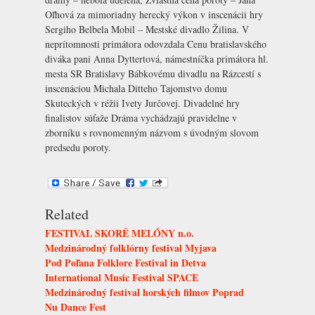
Oľhová za mimoriadny herecký výkon v inscenácii hry
Sergiho Belbela Mobil – Mestské divadlo Žilina. V
neprítomnosti primátora odovzdala Cenu bratislavského
diváka pani Anna Dyttertová, námestníčka primátora hl.
mesta SR Bratislavy Bábkovému divadlu na Rázcestí s
inscenáciou Michala Ditteho Tajomstvo domu
Skuteckých v réžii Ivety Jurčovej. Divadelné hry
finalistov súťaže Dráma vychádzajú pravidelne v
zborníku s rovnomenným názvom s úvodným slovom
predsedu poroty.
Related
FESTIVAL SKORÉ MELÓNY n.o.
Medzinárodný folklórny festival Myjava
Pod Poľana Folklore Festival in Detva
International Music Festival SPACE
Medzinárodný festival horských filmov Poprad
Nu Dance Fest