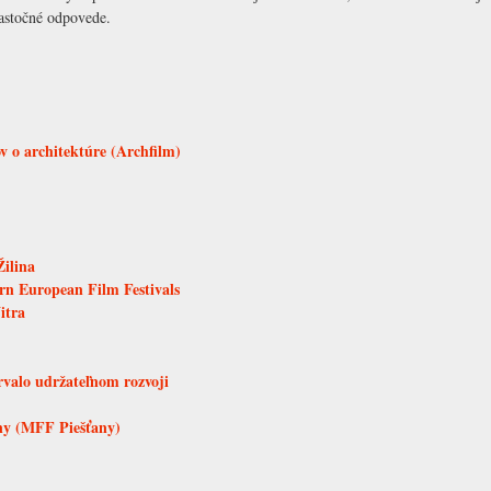
astočné odpovede.
 o architektúre (Archfilm)
Žilina
ern European Film Festivals
itra
trvalo udržateľnom rozvoji
any (MFF Piešťany)