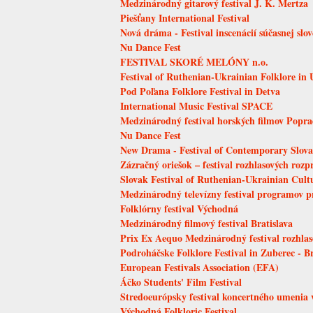
Medzinárodný gitarový festival J. K. Mertza
Piešťany International Festival
Nová dráma - Festival inscenácií súčasnej slo
Nu Dance Fest
FESTIVAL SKORÉ MELÓNY n.o.
Festival of Ruthenian-Ukrainian Folklore in 
Pod Poľana Folklore Festival in Detva
International Music Festival SPACE
Medzinárodný festival horských filmov Popr
Nu Dance Fest
New Drama - Festival of Contemporary Slo
Zázračný oriešok – festival rozhlasových rozp
Slovak Festival of Ruthenian-Ukrainian Cult
Medzinárodný televízny festival programov p
Folklórny festival Východná
Medzinárodný filmový festival Bratislava
Prix Ex Aequo Medzinárodný festival rozhlaso
Podroháčske Folklore Festival in Zuberec - B
European Festivals Association (EFA)
Áčko Students' Film Festival
Stredoeurópsky festival koncertného umenia v
Východná Folkloric Festival