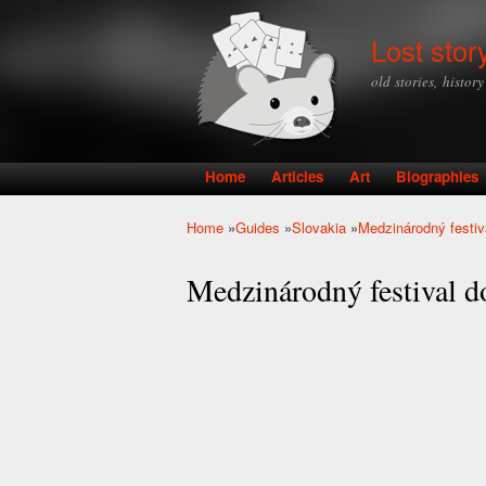
Lost stor
old stories, histor
Home
Articles
Art
Biographies
Main menu
Home
»
Guides
»
Slovakia
»
Medzinárodný festi
You are here
Medzinárodný festival