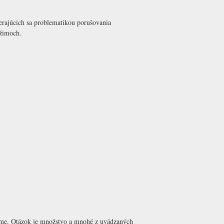
erajúcich sa problematikou porušovania
ežimoch.
ijeme. Otázok je množstvo a mnohé z uvádzaných