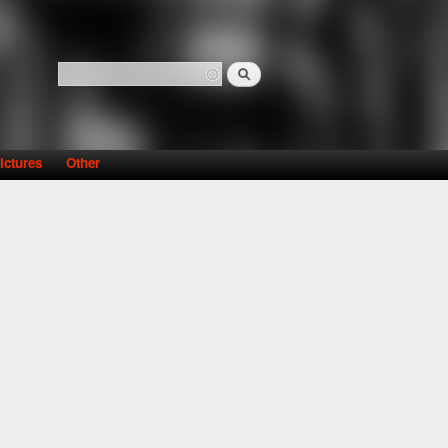
Search
Search form
ictures
Other