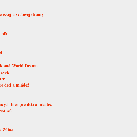
venskej a svetovej drámy
Ubľa
ad
vak and World Drama
rávok
ure
re deti a mládež
vých hier pre deti a mládež
restová
 Žiline