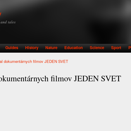
Skip to
main
y
content
y and tales
Guides
History
Nature
Education
Science
Sport
P
val dokumentárnych filmov JEDEN SVET
 dokumentárnych filmov JEDEN SVET