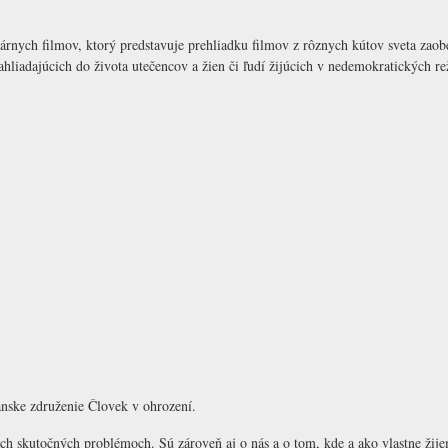
nych filmov, ktorý predstavuje prehliadku filmov z rôznych kútov sveta zaob
hliadajúcich do života utečencov a žien či ľudí žijúcich v nedemokratických r
ske združenie Človek v ohrození.
 ich skutočných problémoch. Sú zároveň aj o nás a o tom, kde a ako vlastne ž