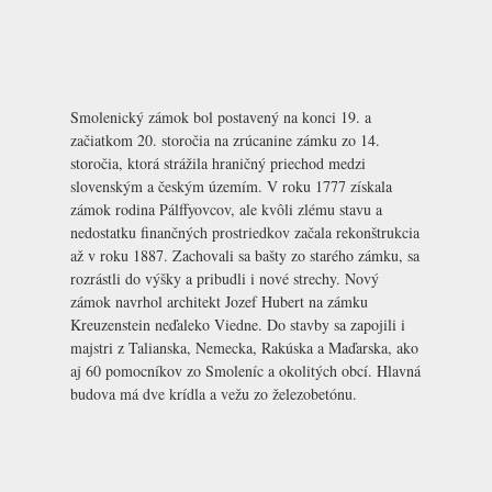
Smolenický zámok bol postavený na konci 19. a
začiatkom 20. storočia na zrúcanine zámku zo 14.
storočia, ktorá strážila hraničný priechod medzi
slovenským a českým územím. V roku 1777 získala
zámok rodina Pálffyovcov, ale kvôli zlému stavu a
nedostatku finančných prostriedkov začala rekonštrukcia
až v roku 1887. Zachovali sa bašty zo starého zámku, sa
rozrástli do výšky a pribudli i nové strechy. Nový
zámok navrhol architekt Jozef Hubert na zámku
Kreuzenstein neďaleko Viedne. Do stavby sa zapojili i
majstri z Talianska, Nemecka, Rakúska a Maďarska, ako
aj 60 pomocníkov zo Smoleníc a okolitých obcí. Hlavná
budova má dve krídla a vežu zo železobetónu.