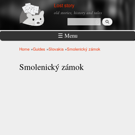
Skip to
Lost story
main
old stories, history and tales
content
Search
Search form
☰ Menu
Home
»
Guides
»
Slovakia
»
Smolenický zámok
You are here
Smolenický zámok