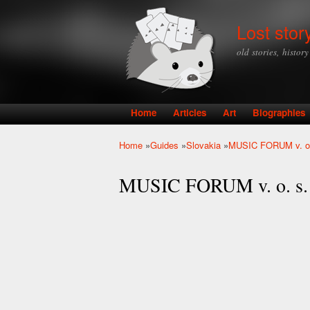
Lost stor
old stories, histor
Home
Articles
Art
Biographies
Main menu
Home
»
Guides
»
Slovakia
»
MUSIC FORUM v. o.
You are here
MUSIC FORUM v. o. s.