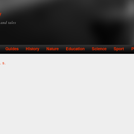
Skip to
main
y
content
y and tales
Guides
History
Nature
Education
Science
Sport
P
 s.