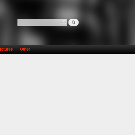
Search
Search form
ictures
Other