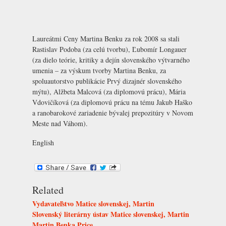
Laureátmi Ceny Martina Benku za rok 2008 sa stali
Rastislav Podoba (za celú tvorbu), Ľubomír Longauer
(za dielo teórie, kritiky a dejín slovenského výtvarného
umenia – za výskum tvorby Martina Benku, za
spoluautorstvo publikácie Prvý dizajnér slovenského
mýtu), Alžbeta Malcová (za diplomovú prácu), Mária
Vdovičíková (za diplomovú prácu na tému Jakub Haško
a ranobarokové zariadenie bývalej prepozitúry v Novom
Meste nad Váhom).
English
Related
Vydavateľstvo Matice slovenskej, Martin
Slovenský literárny ústav Matice slovenskej, Martin
Martin Benka Price