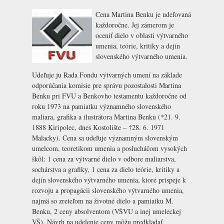
Cena Martina Benku je udeľovaná
každoročne. Jej zámerom je
oceniť dielo v oblasti výtvarného
umenia, teórie, kritiky a dejín
slovenského výtvarného umenia.
Udeľuje ju Rada Fondu výtvarných umení na základe
odporúčania komisie pre správu pozostalosti Martina
Benku pri FVU a Benkovho testamentu každoročne od
roku 1973 na pamiatku významného slovenského
maliara, grafika a ilustrátora Martina Benku (*21. 9.
1888 Kiripolec, dnes Kostolište – †28. 6. 1971
Malacky). Cena sa udeľuje významným slovenským
umelcom, teoretikom umenia a poslucháčom vysokých
škôl: 1 cena za výtvarné dielo v odbore maliarstva,
sochárstva a grafiky, 1 cena za dielo teórie, kritiky a
dejín slovenského výtvarného umenia, ktoré prispeje k
rozvoju a propagácii slovenského výtvarného umenia,
najmä so zreteľom na životné dielo a pamiatku M.
Benku, 2 ceny absolventom (VŠVU a inej umeleckej
VŠ). Návrh na udelenie ceny môžu predkladať