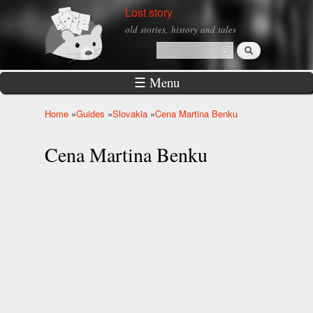
Skip to
Lost story
main
old stories, history and tales
content
Search
Search form
☰ Menu
Home
»
Guides
»
Slovakia
»
Cena Martina Benku
You are here
Cena Martina Benku